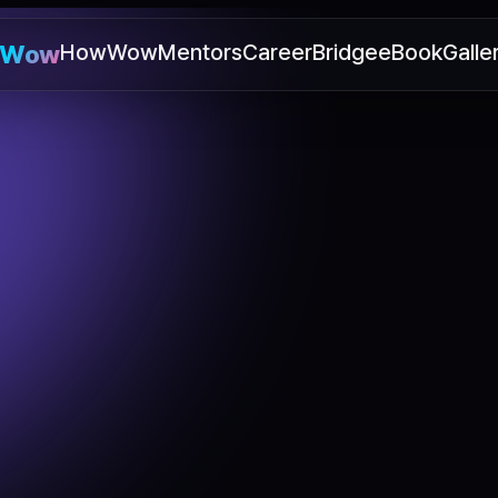
wWow
HowWow
Mentors
CareerBridge
eBook
Galle