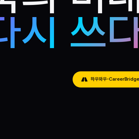
다시 쓰다
하우와우-CareerBridg